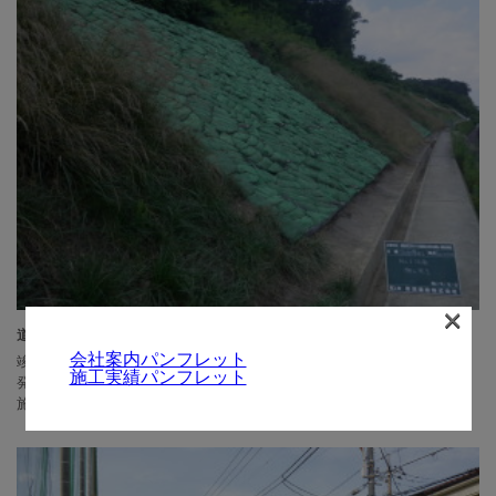
×
道路改修工事のうち法面復旧工事（26南西-新滝山街道）
会社案内パンフレット
竣工日：2015年08月
施工実績パンフレット
発注者：東京都
施工場所：八王子市加住町地内