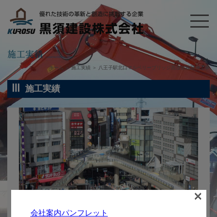
ホーム
＞
施工実績
＞
八王子駅北口マルベリーブリッジ西放射線延伸工事
施工実績
×
会社案内パンフレット