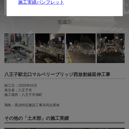
施工実績パンフレット
完成①
八王子駅北口マルベリーブリッジ西放射線延伸工事
竣工日：2020年03月
発注者：八王子市
施工場所：八王子市旭町
飛島・黒須特定建設工事共同企業体
その他の「土木部」の施工実績