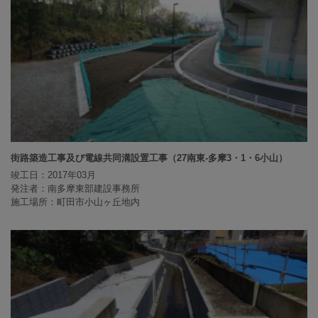
街路築造工事及び電線共同溝設置工事（27南東-多摩3・1・6小山）
竣工日：2017年03月
発注者：南多摩東部建設事務所
施工場所：町田市小山ヶ丘地内