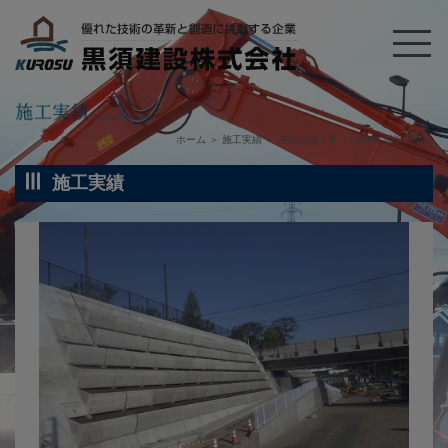
ホーム
＞
施工実績
＞
道路改修工事（28南東-坂浜平尾）
施工実績