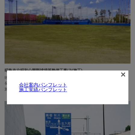
昭島市立昭和公園野球場等整備工事(JV施工)
×
竣工日：2010年03月
発注者：昭島市
会社案内パンフレット
施工場所：東京都昭島市東町
施工実績パンフレット