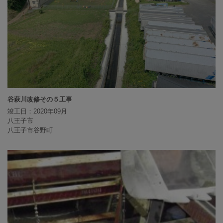
谷萩川改修その５工事
竣工日：2020年09月
八王子市
八王子市谷野町