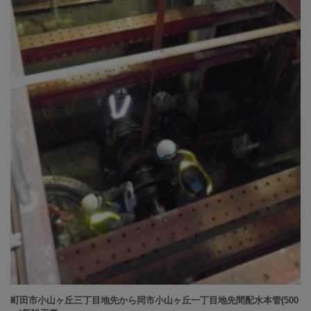
町田市小山ヶ丘三丁目地先から同市小山ヶ丘一丁目地先間配水本管(500