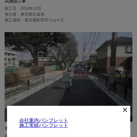
㎜)新設工事
竣工日：2014年12月
発注者：東京都水道局
施工場所：東京都町田市小山ケ丘
×
会社案内パンフレット
施工実績パンフレット
市道八王子11号線道路改修その2工事
竣工日：2014年03月