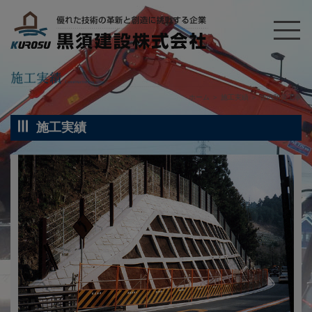
ホーム
＞
施工実績
＞
管内防災工事
施工実績