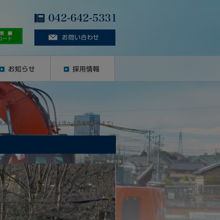
災工事（その３）（氷川橋上流から高尾橋下流まで）