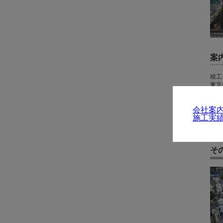
案
竣工
東京
東京
会社案
施工実
そ