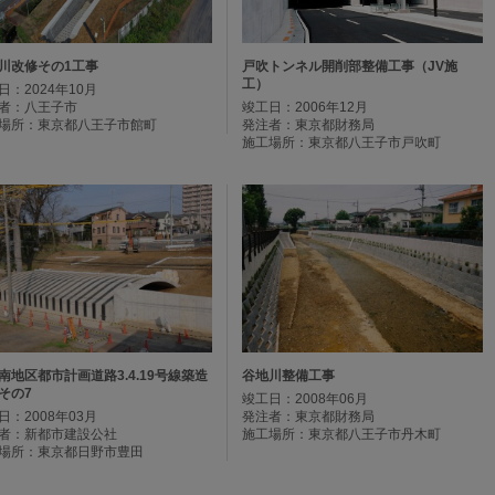
川改修その1工事
戸吹トンネル開削部整備工事（JV施
工）
日：2024年10月
者：八王子市
竣工日：2006年12月
場所：東京都八王子市館町
発注者：東京都財務局
施工場所：東京都八王子市戸吹町
南地区都市計画道路3.4.19号線築造
谷地川整備工事
その7
竣工日：2008年06月
日：2008年03月
発注者：東京都財務局
者：新都市建設公社
施工場所：東京都八王子市丹木町
場所：東京都日野市豊田