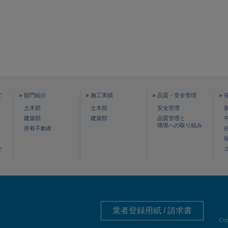
て
部門紹介
施工実績
品質・安全管理
土木部
土木部
安全管理
建築部
建築部
品質管理と
環境への取り組み
所有不動産
介
業者登録用紙 / 請求書
Cop