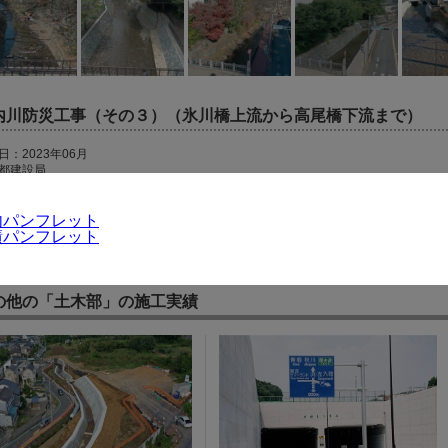
内川防災工事（その３）（氷川橋上流から高尾橋下流まで）
日：2023年06月
都建設局
都八王子市高尾町
内パンフレット
績パンフレット
の他の「土木部」の施工実績