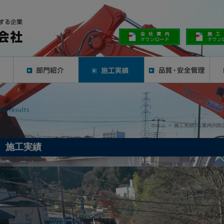
ホーム
＞
施工実績
＞
案内川防
施工実績