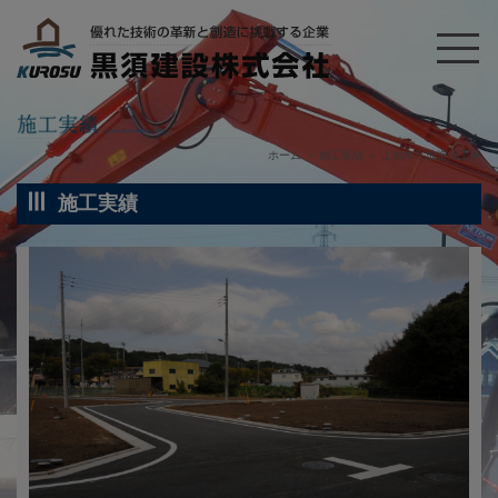
ホーム
＞
施工実績
＞
上柚木宅地造成工事
施工実績