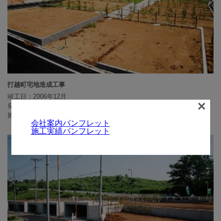
打越町宅地造成工事
竣工日：2006年12月
×
発注者：S建
施工場所：東京都八王子市打越町
会社案内パンフレット
施工実績パンフレット