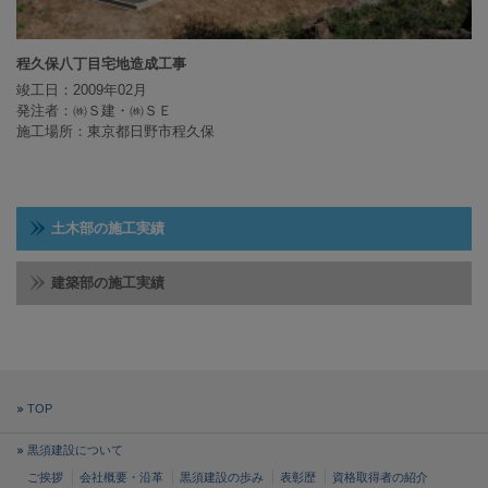
程久保八丁目宅地造成工事
竣工日：2009年02月
発注者：㈱Ｓ建・㈱ＳＥ
施工場所：東京都日野市程久保
土木部の施工実績
建築部の施工実績
TOP
黒須建設について
ご挨拶
会社概要・沿革
黒須建設の歩み
表彰歴
資格取得者の紹介