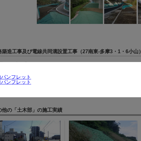
路築造工事及び電線共同溝設置工事（27南東-多摩3・1・6小山
日：2017年03月
者：南多摩東部建設事務所
場所：町田市小山ヶ丘地内
内パンフレット
績パンフレット
の他の「土木部」の施工実績