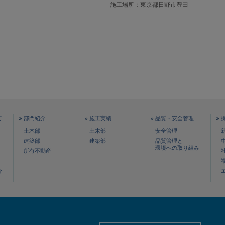
施工場所：東京都日野市豊田
て
部門紹介
施工実績
品質・安全管理
土木部
土木部
安全管理
建築部
建築部
品質管理と
環境への取り組み
所有不動産
介