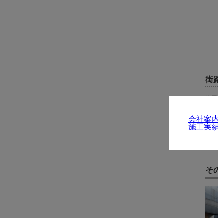
街
竣工
発注
施工
会社案
施工実
そ