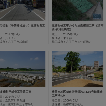
市街地（子安神社通り）道路改良工
道路改修工事のうち法面復旧工事（26南
西-新滝山街道）
日：2017年04月
竣工日：2015年08月
者：八王子市
発注者：東京都
場所：八王子市横山町
施工場所：八王子市加住町地内
5多摩川平町帯工設置工事
豊田南地区都市計画道路3.4.19号線築造
工事その9
日：2014年07月
者：京浜河川事務所
竣工日：2009年03月
場所：東京都八王子市平町
発注者：新都市建設公社