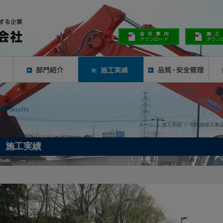
ホーム
＞
施工実績
＞
街路築造工事及
施工実績