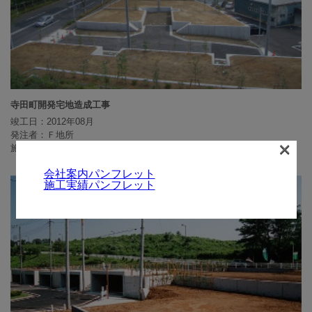
寺田町開発宅地造成工事
竣工日：2012年08月
発注者：Ｆ地所
×
施工場所：東京都八王子市寺田町
会社案内パンフレット
施工実績パンフレット