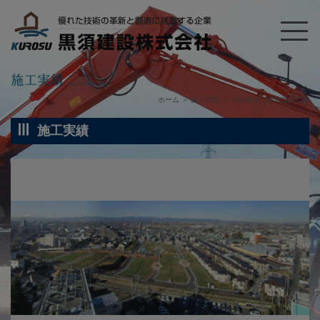
ホーム
＞
施工実績
＞
Ｎ紡績会社跡地造成工事
施工実績