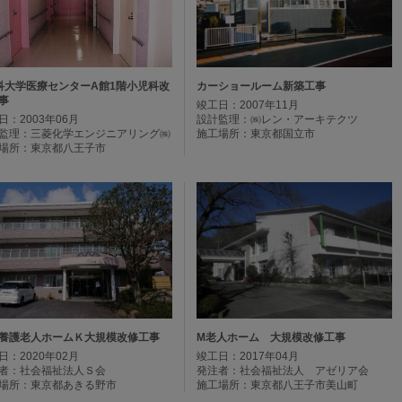
科大学医療センターA館1階小児科改
カーショールーム新築工事
事
竣工日：2007年11月
日：2003年06月
設計監理：㈱レン・アーキテクツ
監理：三菱化学エンジニアリング㈱
施工場所：東京都国立市
場所：東京都八王子市
養護老人ホームＫ大規模改修工事
M老人ホーム 大規模改修工事
日：2020年02月
竣工日：2017年04月
者：社会福祉法人Ｓ会
発注者：社会福祉法人 アゼリア会
場所：東京都あきる野市
施工場所：東京都八王子市美山町