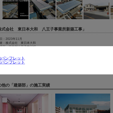
株式会社 東日本大和 八王子事業所新築工事」
日：2023年11月
者：株式会社 東日本大和
場所：東京都八王子市川町
・監理：田深建築設計事務所
内パンフレット
績パンフレット
の他の「建築部」の施工実績