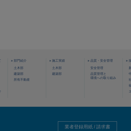
て
部門紹介
施工実績
品質・安全管理
土木部
土木部
安全管理
建築部
建築部
品質管理と
環境への取り組み
所有不動産
介
業者登録用紙 / 請求書