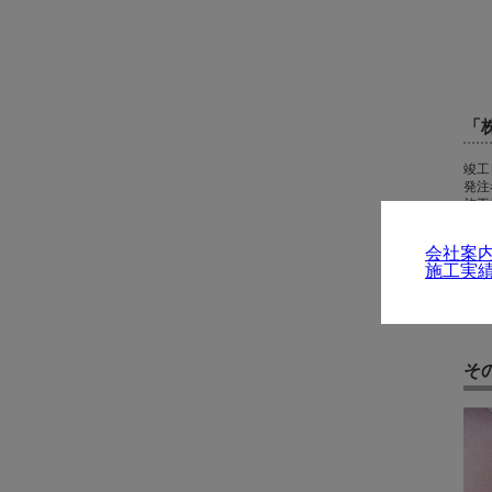
「
竣工
発注
施工
設計
会社案
施工実
そ