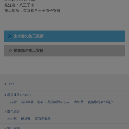
発注者：八王子市
施工場所：東京都八王子市子安町
土木部の施工実績
建築部の施工実績
TOP
黒須建設について
ご挨拶
会社概要・沿革
黒須建設の歩み
表彰歴
資格取得者の紹介
部門紹介
土木部
建築部
所有不動産
施工実績