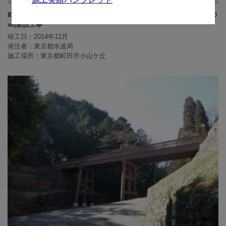
町田市小山ヶ丘三丁目地先から同市小山ヶ丘一丁目地先間配水本管(500
㎜)新設工事
竣工日：2014年12月
発注者：東京都水道局
施工場所：東京都町田市小山ケ丘