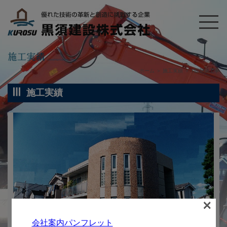
ホーム
＞
施工実績
＞
T邸新築工事
施工実績
×
会社案内パンフレット