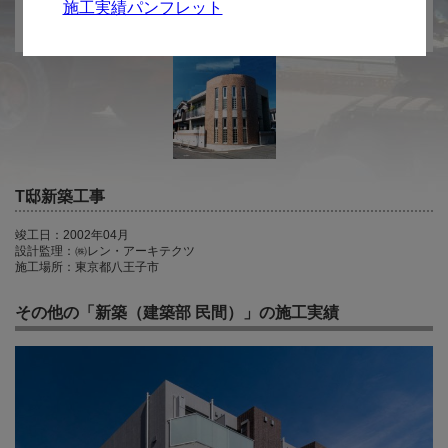
施工実績パンフレット
T邸新築工事
竣工日：2002年04月
設計監理：㈱レン・アーキテクツ
施工場所：東京都八王子市
その他の「新築（建築部 民間）」の施工実績