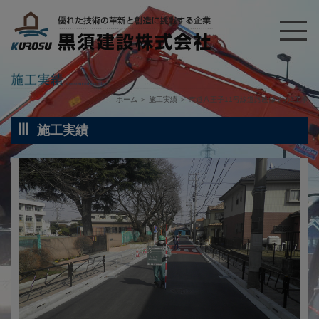
ホーム
＞
施工実績
＞
市道八王子11号線道路改修その2工事
施工実績