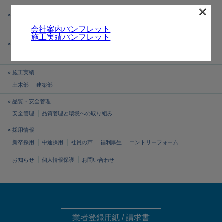
×
黒須建設について
ご挨拶
会社概要・沿革
黒須建設の歩み
表彰歴
資格取得者の紹介
会社案内パンフレット
施工実績パンフレット
部門紹介
土木部
建築部
所有不動産
施工実績
土木部
建築部
品質・安全管理
安全管理
品質管理と
環境への取り組み
採用情報
新卒採用
中途採用
社員の声
福利厚生
エントリーフォーム
お知らせ
個人情報保護
お問い合わせ
業者登録用紙 / 請求書