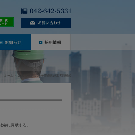
ホーム
＞
お知らせ
＞
八王子市優良施工者顕彰式
社会に貢献する」