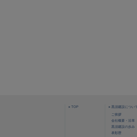
TOP
黒須建設につい
ご挨拶
会社概要・沿革
黒須建設の歩み
表彰歴