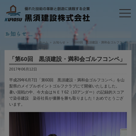
ホーム
＞
お知らせ
＞
「第60回 黒須建設・満和会ゴルフコンペ」
「第60回 黒須建設・満和会ゴルフコンペ」
2017年06月12日
平成29年6月7日「第60回 黒須建設・満和会ゴルフコンペ」を山
梨県のメイプルポイントゴルフクラブにて開催いたしました。
暑い混戦の中、今大会はＮＥＴ62（10アンダー）の記録的スコア
で染谷建設 染谷社長が優勝を勝ち取りました！おめでとうござ
います。