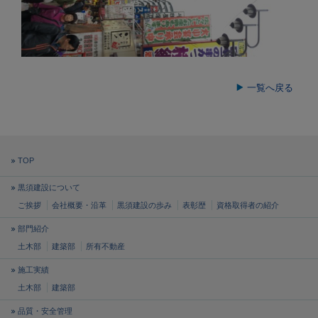
一覧へ戻る
TOP
黒須建設について
ご挨拶
会社概要・沿革
黒須建設の歩み
表彰歴
資格取得者の紹介
部門紹介
土木部
建築部
所有不動産
施工実績
土木部
建築部
品質・安全管理