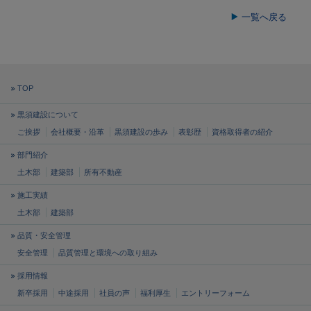
一覧へ戻る
TOP
黒須建設について
ご挨拶
会社概要・沿革
黒須建設の歩み
表彰歴
資格取得者の紹介
部門紹介
土木部
建築部
所有不動産
施工実績
土木部
建築部
品質・安全管理
安全管理
品質管理と
環境への取り組み
採用情報
新卒採用
中途採用
社員の声
福利厚生
エントリーフォーム